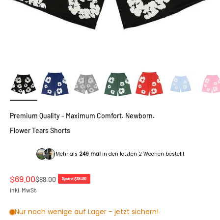
Premium Quality - Maximum Comfort. Newborn.
Flower Tears Shorts
Mehr als
249 mal
in den letzten 2 Wochen bestellt
Angebot
$69.00
Regulärer Preis
$88.00
Spare $19.00
inkl. MwSt.
Nur noch wenige auf Lager - jetzt sichern!