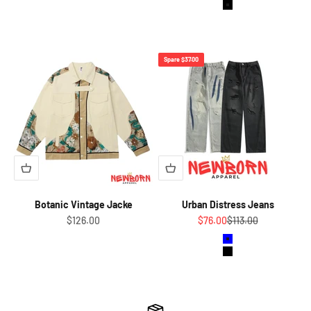
Schwarz
Weiss
Spare $37.00
Botanic Vintage Jacke
Urban Distress Jeans
Angebot
Angebot
Regulärer Preis
$126.00
$76.00
$113.00
Blau
Schwarz