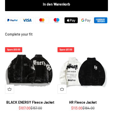
In den Warenkorb
Complete your fit
Spare $50.00
Spare $51.00
BLACK ENERGY Fleece Jacket
HR Fleece Jacket
Angebot
Regulärer Preis
Angebot
Regulärer Preis
$107.00
$157.00
$113.00
$164.00