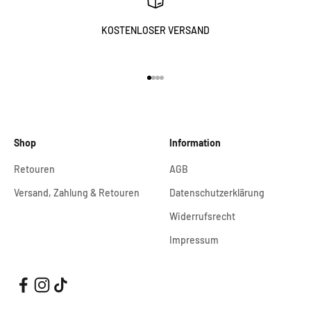
KOSTENLOSER VERSAND
Gehe zu Element 1
Gehe zu Element 2
Gehe zu Element 3
Gehe zu Element 4
Shop
Information
Retouren
AGB
Versand, Zahlung & Retouren
Datenschutzerklärung
Widerrufsrecht
Impressum