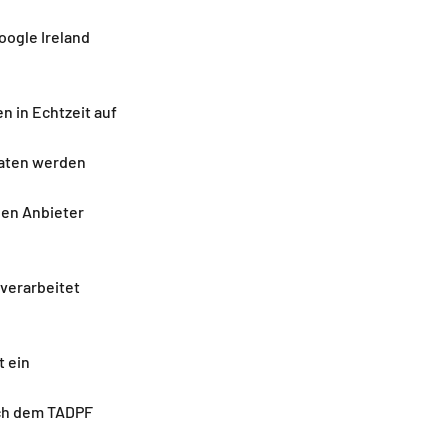
oogle Ireland
n in Echtzeit auf
Daten werden
den Anbieter
verarbeitet
t ein
ach dem TADPF