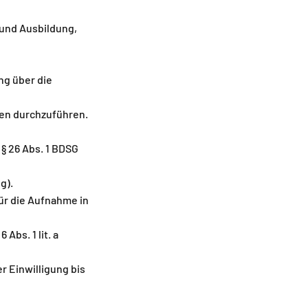
 und Ausbildung,
ng über die
ren durchzuführen.
 § 26 Abs. 1 BDSG
g).
ür die Aufnahme in
Abs. 1 lit. a
r Einwilligung bis