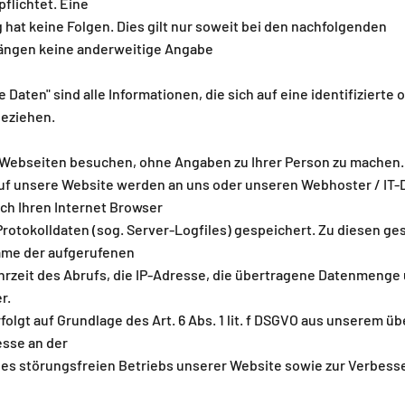
pflichtet. Eine
 hat keine Folgen. Dies gilt nur soweit bei den nachfolgenden
ängen keine anderweitige Angabe
aten" sind alle Informationen, die sich auf eine identifizierte o
beziehen.
 Webseiten besuchen, ohne Angaben zu Ihrer Person zu machen.
auf unsere Website werden an uns oder unseren Webhoster / IT-D
h Ihren Internet Browser
 Protokolldaten (sog. Server-Logfiles) gespeichert. Zu diesen g
ame der aufgerufenen
hrzeit des Abrufs, die IP-Adresse, die übertragene Datenmenge
r.
folgt auf Grundlage des Art. 6 Abs. 1 lit. f DSGVO aus unserem 
esse an der
es störungsfreien Betriebs unserer Website sowie zur Verbes