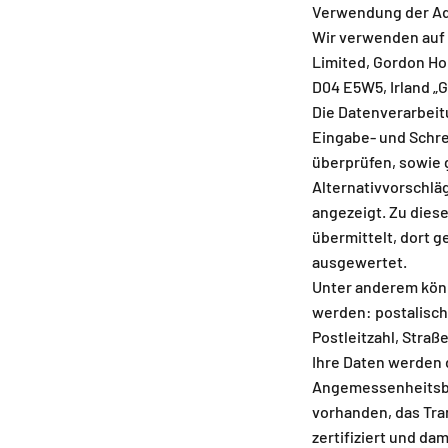
Verwendung der Ad
Wir verwenden auf 
Limited, Gordon Hou
D04 E5W5, Irland „G
Die Datenverarbeit
Eingabe- und Schre
überprüfen, sowie 
Alternativvorschlä
angezeigt. Zu die
übermittelt, dort 
ausgewertet.
Unter anderem könn
werden: postalisch
Postleitzahl, Stra
Ihre Daten werden d
Angemessenheitsb
vorhanden, das Tra
zertifiziert und dam