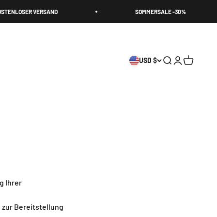
R VERSAND
SOMMERSALE -30%
USD $
Suche öffnen
Kundenkonto
Warenkor
g Ihrer
 zur Bereitstellung