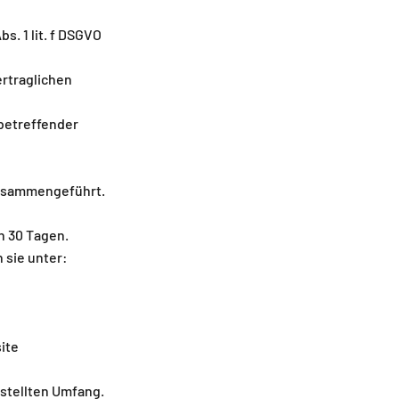
s. 1 lit. f DSGVO
ertraglichen
 betreffender
zusammengeführt.
h 30 Tagen.
 sie unter:
ite
stellten Umfang.