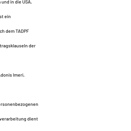
 und in die USA,
st ein
nach dem TADPF
rtragsklauseln der
donis Imeri,
e personenbezogenen
verarbeitung dient