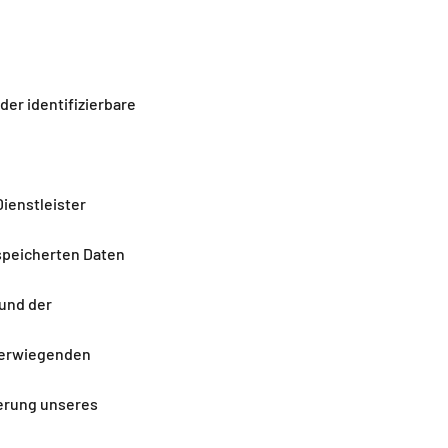
der identifizierbare
ienstleister
espeicherten Daten
 und der
überwiegenden
serung unseres