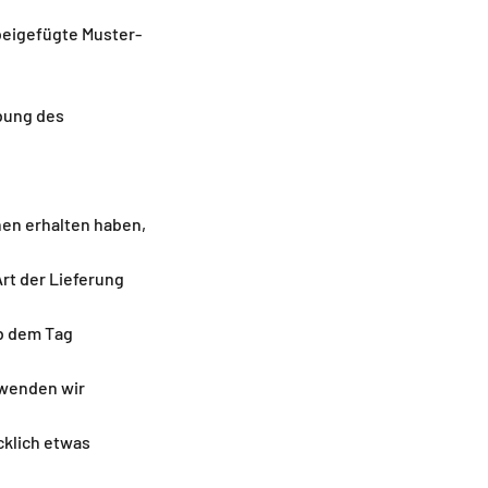
 beigefügte Muster-
übung des
nen erhalten haben,
rt der Lieferung
ab dem Tag
rwenden wir
cklich etwas