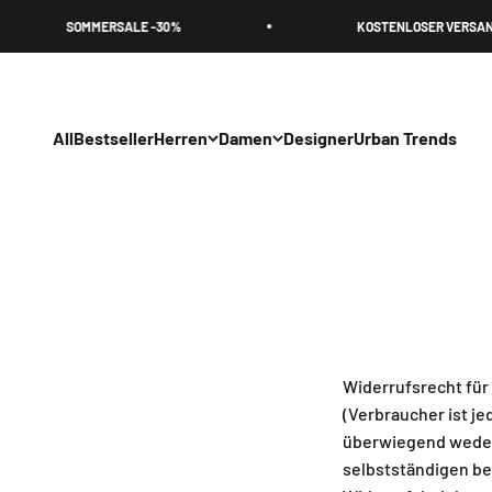
Zum Inhalt springen
SOMMERSALE -30%
KOSTENLOSER VERSAND
All
Bestseller
Herren
Damen
Designer
Urban Trends
Widerrufsrecht für
(Verbraucher ist je
überwiegend weder 
selbstständigen be