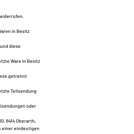
widerrufen.
Waren in Besitz
 und diese
etzte Ware in Besitz
iese getrennt
letzte Teilsendung
eilsendungen oder
0, 6414 Oberarth,
s einer eindeutigen