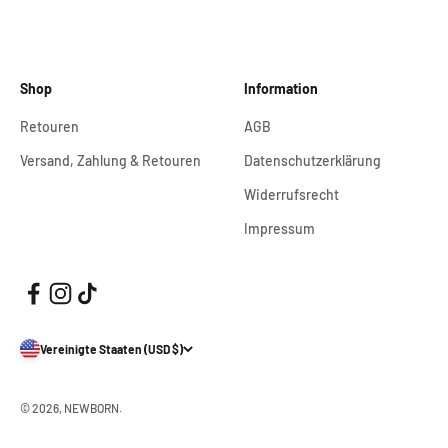
Gehe zu Element 1
Gehe zu Element 2
Gehe zu Element 3
Gehe zu Element 4
Shop
Information
Retouren
AGB
Versand, Zahlung & Retouren
Datenschutzerklärung
Widerrufsrecht
Impressum
Vereinigte Staaten (USD $)
© 2026, NEWBORN.