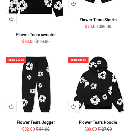
Flower Tears Shorts
Angebot
Regulärer Preis
$70.00
$89.00
Flower Tears sweater
Angebot
Regulärer Preis
$89.00
$139.00
Spare $32.00
Spare $38.00
Flower Tears Jogger
Flower Tears Hoodie
Angebot
Regulärer Preis
Angebot
Regulärer Preis
$82.00
$114.00
$89.00
$127.00