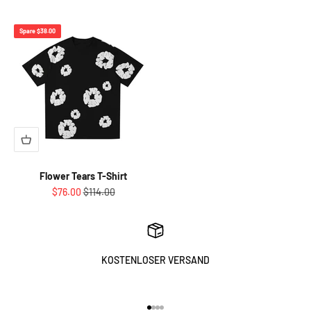
Spare $38.00
Flower Tears T-Shirt
Angebot
Regulärer Preis
$76.00
$114.00
KOSTENLOSER VERSAND